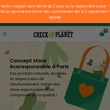
Aller
Notre magasin sera fermé du 2 août au 1er septembre inclus -
au
Nous reprendrons l'envoi des commandes dés le 2 septembre !
contenu
Ignorer
Livraison offerte à partir de 49€ d'achats en France
Concept store
écoresponsable à Paris
Des produits naturels, durables
et respectueux de
l’environnement. Faites des
choix responsables sans
compromis sur la qualité !