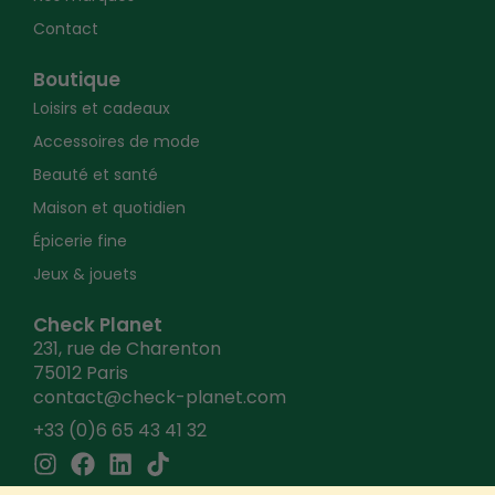
Contact
Boutique
Loisirs et cadeaux
Accessoires de mode
Beauté et santé
Maison et quotidien
Épicerie fine
Jeux & jouets
Check Planet
231, rue de Charenton
75012 Paris
contact@check-planet.com
+33 (0)6 65 43 41 32
I
F
L
T
n
a
i
i