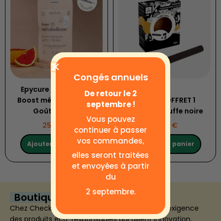
Congés annuels
Epycure – Minceur –
De retour le 2
Boost métabolisme –
OCNI – COFFRET 1
septembre !
Goût Myrtille
CRAYON | Truffe noire
Vous pouvez
25.00
€
14.90
€
continuer à passer
vos commandes,
Ajouter au panier
Ajouter au panier
elles seront traitées
et envoyées à partir
du
2 septembre.
Boutique écologique à Paris
Chez Check Planet, nous sélectionnons avec exigence
des produits éco-responsables qui allient innovation,