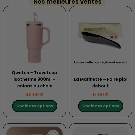
Nos meilleures ventes
Ce
Ce
produit
produit
a
a
plusieurs
plusieurs
variations.
variations.
Les
Les
options
options
peuvent
peuvent
être
être
choisies
choisies
Qwetch – Travel cup
sur
sur
isotherme 900ml –
La Marinette – Faire pipi
la
la
coloris au choix
debout
page
page
40.00
€
17.00
€
du
du
produit
produit
Choix des options
Choix des options