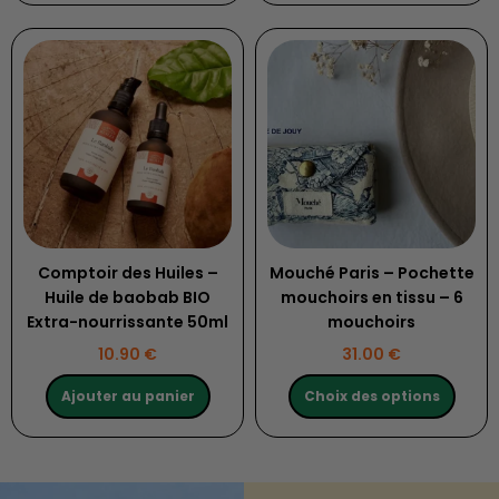
Ce
produit
a
plusieurs
variations.
Les
options
peuvent
être
choisies
Comptoir des Huiles –
Mouché Paris – Pochette
sur
Huile de baobab BIO
mouchoirs en tissu – 6
la
Extra-nourrissante 50ml
mouchoirs
page
10.90
€
31.00
€
du
produit
Ajouter au panier
Choix des options