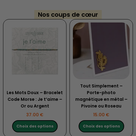
Nos coups de cœur
Ce
Ce
produit
produit
a
a
plusieurs
plusieurs
variations.
variations.
Les
Les
options
options
peuvent
peuvent
être
être
choisies
choisies
Tout Simplement –
sur
sur
Les Mots Doux – Bracelet
Porte-photo
la
la
Code Morse : Je t’aime –
magnétique en métal –
page
page
Or ou Argent
Pivoine ou Roseau
du
du
37.00
€
15.00
€
produit
produit
Choix des options
Choix des options