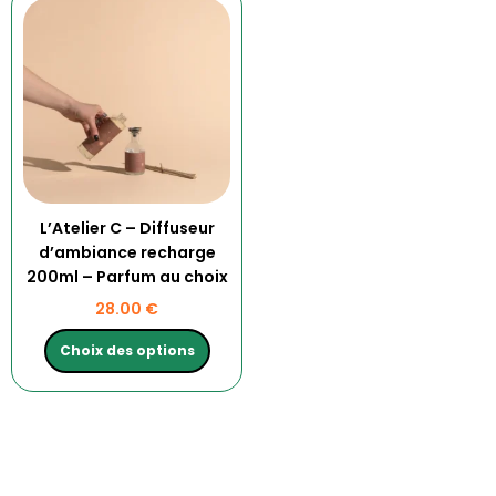
produit
a
plusieurs
variations.
Les
options
peuvent
être
choisies
L’Atelier C – Diffuseur
sur
d’ambiance recharge
la
200ml – Parfum au choix
page
28.00
€
du
produit
Choix des options