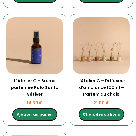
Ce
produit
a
plusieurs
variations.
Les
options
peuvent
être
choisies
L’Atelier C – Brume
L’Atelier C – Diffuseur
sur
parfumée Palo Santo
d’ambiance 100ml –
la
Vétiver
Parfum au choix
page
14.50
€
21.00
€
du
produit
Ajouter au panier
Choix des options
Ce