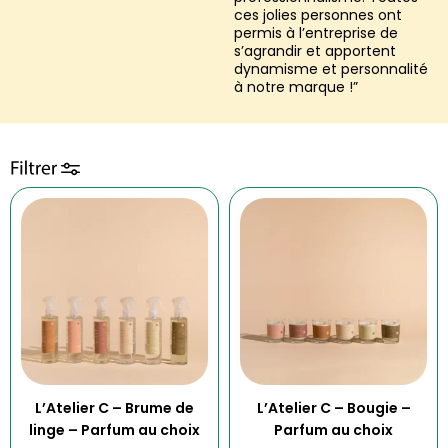
ces jolies personnes ont
permis à l’entreprise de
s’agrandir et apportent
dynamisme et personnalité
à notre marque !”
Ce
Ce
Catégories de produits
produit
produit
Idées-cadeaux
(1)
a
a
plusieurs
plusieurs
Loisirs et cadeaux
(7)
variations.
variations.
Les
Les
Marques
options
options
L'Atelier C
(7)
peuvent
peuvent
être
être
choisies
choisies
L’Atelier C – Brume de
L’Atelier C – Bougie –
sur
sur
linge – Parfum au choix
Parfum au choix
la
la