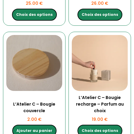
25.00
€
26.00
€
page
page
du
du
Choix des options
Choix des options
produit
produit
Ce
produit
a
plusieurs
variations.
Les
options
peuvent
être
choisies
L’Atelier C – Bougie
sur
L’Atelier C – Bougie
recharge – Parfum au
la
couvercle
choix
page
2.00
€
19.00
€
du
produit
Ajouter au panier
Choix des options