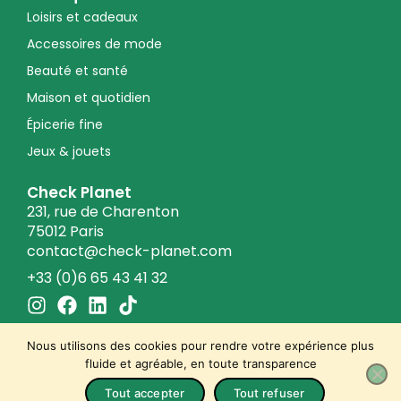
Loisirs et cadeaux
Accessoires de mode
Beauté et santé
Maison et quotidien
Épicerie fine
Jeux & jouets
Check Planet
231, rue de Charenton
75012 Paris
contact@check-planet.com
+33 (0)6 65 43 41 32
I
F
L
T
n
a
i
i
s
c
n
k
Nous utilisons des cookies pour rendre votre expérience plus
t
e
k
t
fluide et agréable, en toute transparence
a
b
e
o
© 2026 Check Planet
Tout accepter
Tout refuser
Conditions générales de vente