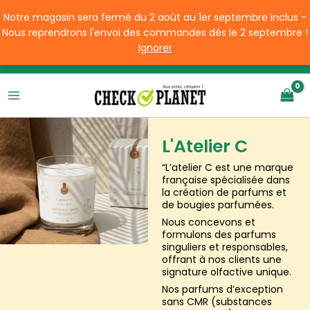
Aller
Notre magasin sera fermé du 2 août au 1er septembre inclus -
au
Nous reprendrons l'envoi des commandes dés le 2 septembre !
contenu
Ignorer
Livraison offerte à partir de 49€ d'achats en France
L'Atelier C
“L’atelier C est une marque
française spécialisée dans
la création de parfums et
de bougies parfumées.
Nous concevons et
formulons des parfums
singuliers et responsables,
offrant à nos clients une
signature olfactive unique.
Nos parfums d’exception
sans CMR (substances