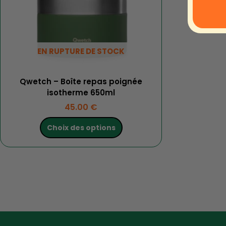
être
choisies
sur
la
EN RUPTURE DE STOCK
page
du
produit
Qwetch – Boîte repas poignée
isotherme 650ml
45.00
€
Choix des options