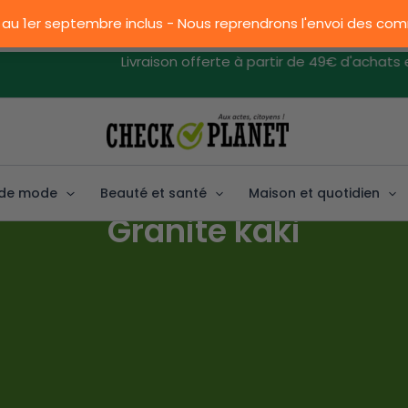
 au 1er septembre inclus - Nous reprendrons l'envoi des c
Livraison offerte à partir de 49€ d'achats en
 de mode
Beauté et santé
Maison et quotidien
Granite kaki