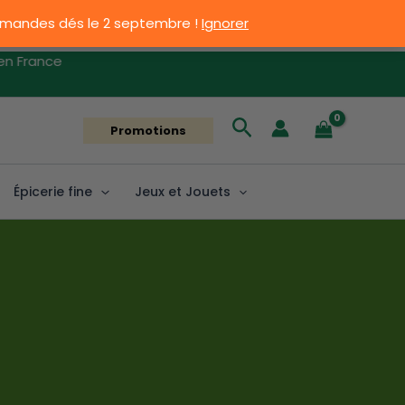
ommandes dés le 2 septembre !
Ignorer
 France
Rechercher
Promotions
Épicerie fine
Jeux et Jouets