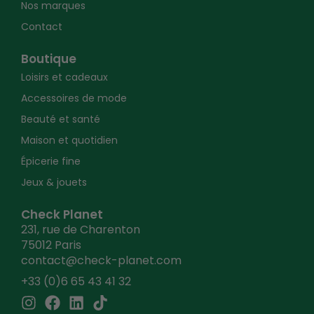
Nos marques
Contact
Boutique
Loisirs et cadeaux
Accessoires de mode
Beauté et santé
Maison et quotidien
Épicerie fine
Jeux & jouets
Check Planet
231, rue de Charenton
75012 Paris
contact@check-planet.com
+33 (0)6 65 43 41 32
I
F
L
T