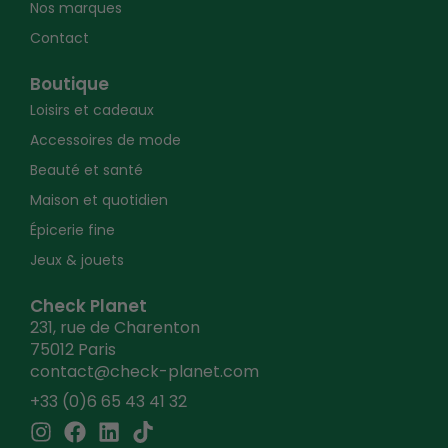
Nos marques
Contact
Boutique
Loisirs et cadeaux
Accessoires de mode
Beauté et santé
Maison et quotidien
Épicerie fine
Jeux & jouets
Check Planet
231, rue de Charenton
75012 Paris
contact@check-planet.com
+33 (0)6 65 43 41 32
I
F
L
T