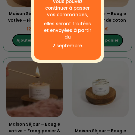
Vous pouvez
continuer à passer
Maison Séjour – Bougie
Maison Séjour – Bougie
vos commandes,
votive – Fleur d’oranger
votive – Fleur de coton
elles seront traitées
12.90
€
12.90
€
et envoyées à partir
du
Ajouter au panier
Ajouter au panier
2 septembre.
Maison Séjour – Bougie
votive – Frangipanier &
Maison Séjour – Bougie