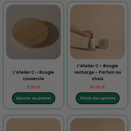
Ce
produit
a
plusieurs
variations.
Les
options
peuvent
être
choisies
L’Atelier C – Bougie
sur
L’Atelier C – Bougie
recharge – Parfum au
la
couvercle
choix
page
2.00
€
19.00
€
du
produit
Ajouter au panier
Choix des options
Ce
produit
a