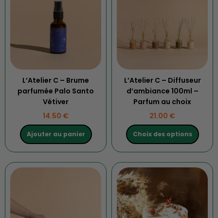
plusieurs
variations.
Les
options
peuvent
être
choisies
L’Atelier C – Brume
L’Atelier C – Diffuseur
sur
parfumée Palo Santo
d’ambiance 100ml –
la
Vétiver
Parfum au choix
page
14.50
€
21.00
€
du
produit
Ajouter au panier
Choix des options
Ce
produit
a
plusieurs
variations.