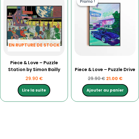
prix
prix
Promo !
Promo !
initial
actuel
était :
est :
29.90 €.
21.00 €
EN RUPTURE DE STOCK
Piece & Love – Puzzle
Station by Simon Bailly
Piece & Love – Puzzle Drive
29.90
€
29.90
€
21.00
€
Lire la suite
Ajouter au panier