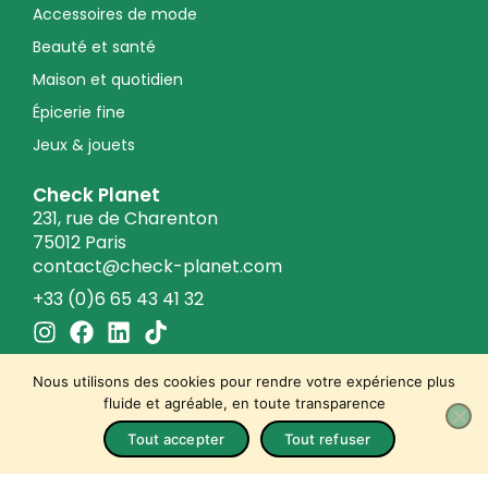
Accessoires de mode
Beauté et santé
Maison et quotidien
Épicerie fine
Jeux & jouets
Check Planet
231, rue de Charenton
75012 Paris
contact@check-planet.com
+33 (0)6 65 43 41 32
I
F
L
T
n
a
i
i
s
c
n
k
Nous utilisons des cookies pour rendre votre expérience plus
t
e
k
t
fluide et agréable, en toute transparence
a
b
e
o
© 2026 Check Planet
Tout accepter
Tout refuser
Conditions générales de vente
g
o
d
k
r
o
i
Politique de confidentialité