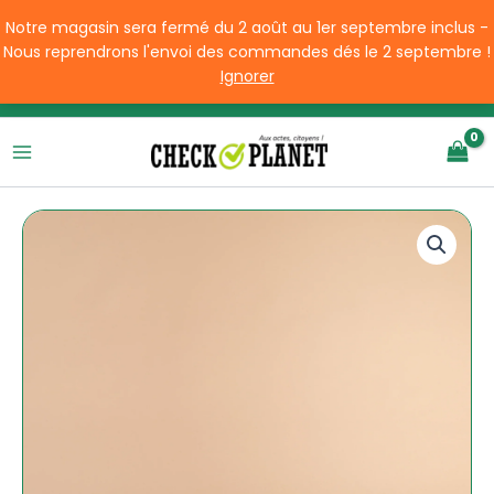
Aller
Notre magasin sera fermé du 2 août au 1er septembre inclus -
au
Nous reprendrons l'envoi des commandes dés le 2 septembre !
contenu
Ignorer
Livraison offerte à partir de 49€ d'achats en France