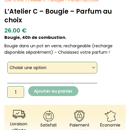
20€ à 50€
/ L’Atelier C – Bougie – Parfum au choix
L’Atelier C – Bougie – Parfum au
choix
26.00
€
Bougie, 40h de combustion.
Bougie dans un pot en verre, rechargeable (recharge
disponible séparément) – Choisissez votre parfum !
quantité
de
L'Atelier
C
-
Ajouter au panier
Bougie
-
Parfum
au
choix
Livraison
Satisfait
Paiement
Économie