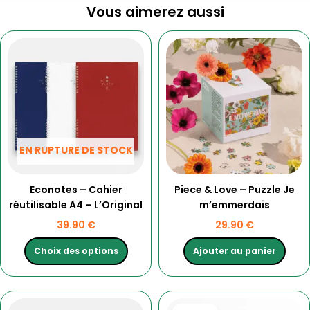
Vous aimerez aussi
Ce
produit
a
plusieurs
variations.
Les
options
peuvent
EN RUPTURE DE STOCK
être
choisies
Econotes – Cahier
Piece & Love – Puzzle Je
sur
réutilisable A4 – L’Original
m’emmerdais
la
page
39.90
€
29.90
€
du
produit
Choix des options
Ajouter au panier
Le
Le