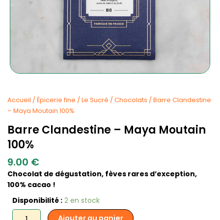
Accueil
/
Épicerie fine
/
Le Sucré
/
Chocolats
/ Barre Clandestine
– Maya Moutain 100%
Barre Clandestine – Maya Moutain
100%
9.00
€
Chocolat de dégustation, fèves rares d’exception,
100% cacao !
quantité
Disponibilité :
2 en stock
de
Ajouter au panier
Barre