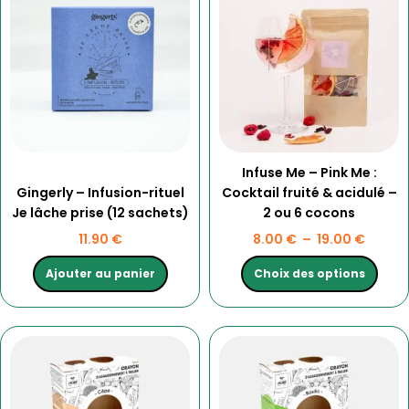
a
prix :
plusieurs
8.00 €
variations.
à
Les
19.00 
options
peuvent
être
choisies
Infuse Me – Pink Me :
sur
Gingerly – Infusion-rituel
Cocktail fruité & acidulé –
la
Je lâche prise (12 sachets)
2 ou 6 cocons
page
du
11.90
€
8.00
€
–
19.00
€
produit
Ajouter au panier
Choix des options