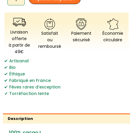
Clandestine
-
Maya
Moutain
100%
Livraison
Satisfait
Paiement
Économie
offerte
ou
sécurisé
circulaire
à partir de
remboursé
49€
,
Artisanal
,
Bio
,
Éthique
,
Fabriqué en France
,
Fèves rares d’exception
Torréfaction lente
Description
100% cacao !