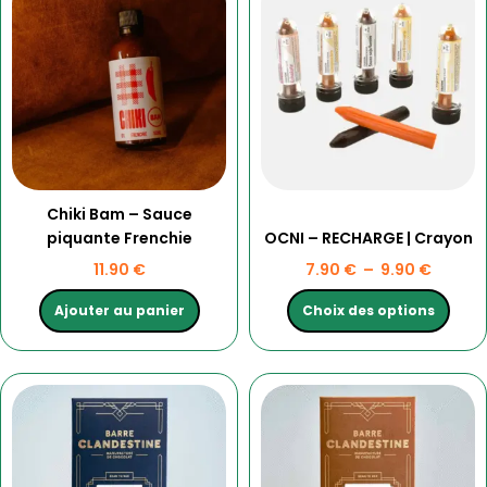
a
prix :
plusieurs
7.90 €
variations.
à
Les
9.90 €
options
peuvent
être
choisies
Chiki Bam – Sauce
sur
piquante Frenchie
OCNI – RECHARGE | Crayon
la
page
11.90
€
7.90
€
–
9.90
€
du
produit
Ajouter au panier
Choix des options