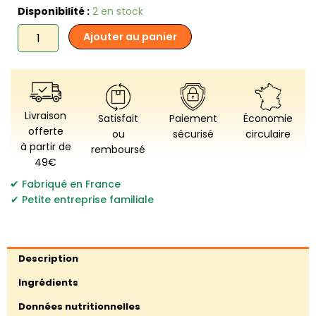
quantité
Disponibilité :
2 en stock
de
Ajouter au panier
Biscuiterie
des
Vénètes
-
Crackers
-
Livraison
Satisfait
Paiement
Économie
Toast
offerte
ou
sécurisé
circulaire
multigraines
à partir de
remboursé
49€
,
Fabriqué en France
Petite entreprise familiale
Description
Ingrédients
Données nutritionnelles