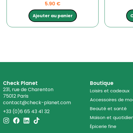
5.90
€
Ajouter au panier
C
Check Planet
Boutique
231, rue de Charenton
Loisirs et cadeaux
75012 Paris
Accessoires de m
contact@check-planet.com
Beauté et santé
+33 (0)6 65 43 41 32
Maison et quotidie
I
F
L
T
n
a
i
i
Épicerie fine