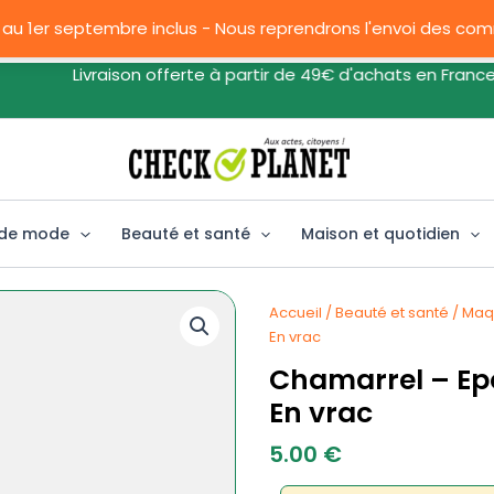
 au 1er septembre inclus - Nous reprendrons l'envoi des c
Livraison offerte à partir de 49€ d'achats en France
 de mode
Beauté et santé
Maison et quotidien
Accueil
/
Beauté et santé
/
Maq
En vrac
Chamarrel – Epo
En vrac
5.00
€
quantité