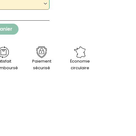
anier
tisfait
Paiement
Économie
emboursé
sécurisé
circulaire