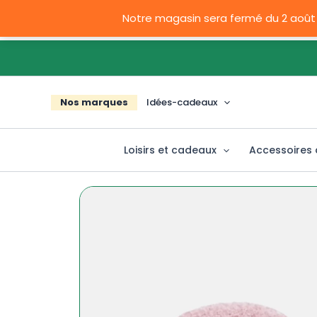
Aller
Notre magasin sera fermé du 2 août
au
contenu
Nos marques
Idées-cadeaux
Loisirs et cadeaux
Accessoires