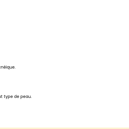
cnéique.
out type de peau.