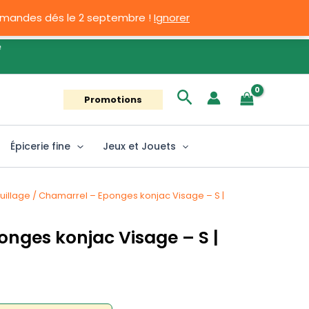
ommandes dés le 2 septembre !
Ignorer
Rechercher
Promotions
Épicerie fine
Jeux et Jouets
uillage
/ Chamarrel – Eponges konjac Visage – S |
nges konjac Visage – S |