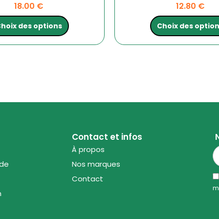
18.00
€
12.80
€
hoix des options
Choix des optio
Contact et infos
À propos
ode
Nos marques
Contact
m
n