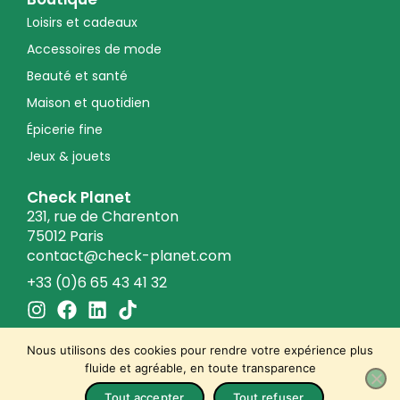
Loisirs et cadeaux
Accessoires de mode
Beauté et santé
Maison et quotidien
Épicerie fine
Jeux & jouets
Check Planet
231, rue de Charenton
75012 Paris
contact@check-planet.com
+33 (0)6 65 43 41 32
I
F
L
T
n
a
i
i
s
c
n
k
Nous utilisons des cookies pour rendre votre expérience plus
t
e
k
t
fluide et agréable, en toute transparence
a
b
e
o
© 2026 Check Planet
Tout accepter
Tout refuser