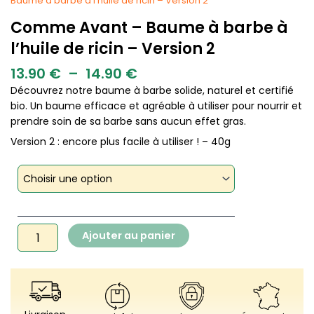
Baume à barbe à l’huile de ricin – Version 2
Comme Avant – Baume à barbe à
l’huile de ricin – Version 2
Plage
13.90
€
–
14.90
€
de
Découvrez notre baume à barbe solide, naturel et certifié
prix :
bio. Un baume efficace et agréable à utiliser pour nourrir et
13.90 €
à
prendre soin de sa barbe sans aucun effet gras.
14.90 €
Version 2 : encore plus facile à utiliser ! – 40g
quantité
de
Comme
Avant
-
Ajouter au panier
Baume
à
barbe
à
l'huile
de