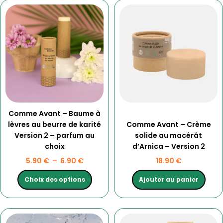
Ce
Plage
produit
de
a
prix :
plusieurs
5.90 €
variations.
à
Les
6.90 €
options
peuvent
être
choisies
Comme Avant – Baume à
sur
lèvres au beurre de karité
Comme Avant – Crème
la
Version 2 – parfum au
solide au macérât
page
choix
d’Arnica – Version 2
du
produit
5.90
€
–
6.90
€
18.90
€
Choix des options
Ajouter au panier