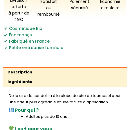
Livraison
Satisfait
Paiement
Économie
ricin
offerte
ou
sécurisé
circulaire
-
à partir de
remboursé
Version
49€
2
,
Cosmétique Bio
,
Éco-conçu
,
Fabriqué en France
Petite entreprise familiale
Description
Ingrédients
De la cire de candelilla à la place de cire de tournesol pour
une odeur plus agréable et une facilité d’application
Pour qui ?
Adultes plus de 10 ans
Les + pour vous