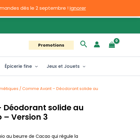
ommandes dés le 2 septembre !
Ignorer
Rechercher
Promotions
Épicerie fine
Jeux et Jouets
métiques
/ Comme Avant – Déodorant solide au
Déodorant solide au
 – Version 3
io au beurre de Cacao qui régule la