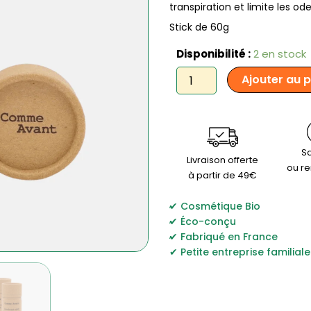
transpiration et limite les ode
Stick de 60g
quantité
Disponibilité :
2 en stock
de
Ajouter au 
Comme
Avant
-
Déodorant
solide
au
Sa
Livraison offerte
beurre
ou r
à partir de 49€
de
cacao
,
-
Cosmétique Bio
,
Version
Éco-conçu
3
,
Fabriqué en France
Petite entreprise familiale