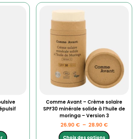
Plage
Ce
de
produit
prix :
a
26.90 €
plusieurs
à
variations.
28.90 €
Les
options
peuvent
être
choisies
sur
la
page
du
produit
pulsive
Comme Avant – Crème solaire
épulsif
SPF30 minérale solide à l’huile de
moringa – Version 3
26.90
€
–
28.90
€
er
Choix des options