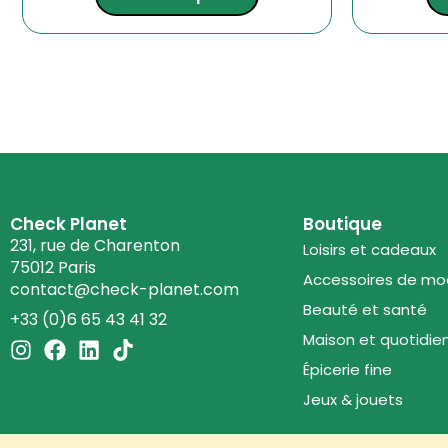
Check Planet
Boutique
231, rue de Charenton
Loisirs et cadeaux
75012 Paris
Accessoires de m
contact@check-planet.com
Beauté et santé
+33 (0)6 65 43 41 32
Maison et quotidie
I
F
L
T
n
a
i
i
Épicerie fine
s
c
n
k
Jeux & jouets
t
e
k
t
a
b
e
o