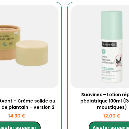
Suavinex – Lotion ré
ant – Crème solide au
pédiatrique 100ml (R
de plantain – Version 2
moustiques)
14.90
€
12.00
€
jouter au panier
Ajouter au pani