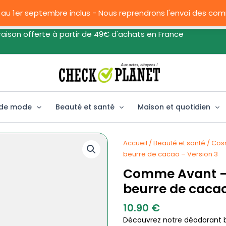
 au 1er septembre inclus - Nous reprendrons l'envoi des c
on offerte à partir de 49€ d'achats en France
 de mode
Beauté et santé
Maison et quotidien
Accueil
/
Beauté et santé
/
Cos
beurre de cacao – Version 3
Comme Avant – 
beurre de cacao
10.90
€
Découvrez notre déodorant b