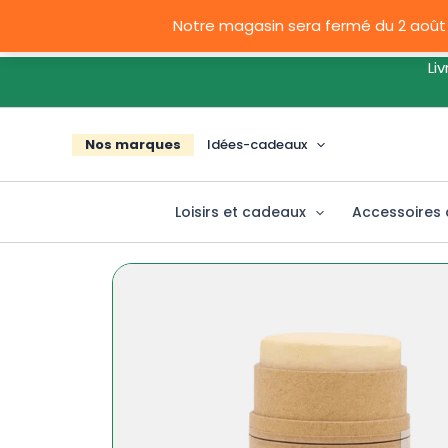
Aller
Notre magasin sera fermé du 2 août
au
contenu
Livrais
Nos marques
Idées-cadeaux
Loisirs et cadeaux
Accessoires