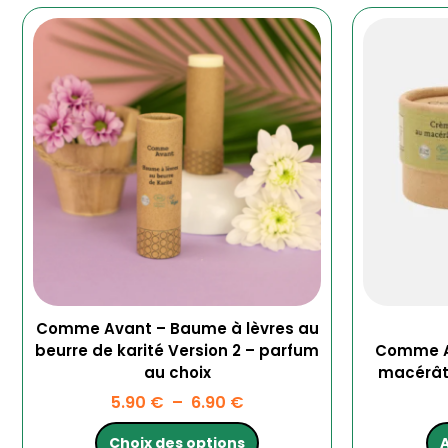
Plage
Ce
de
produit
prix :
a
5.90 €
plusieurs
à
variations.
6.90 €
Les
options
peuvent
être
choisies
sur
la
page
du
produit
Comme Avant – Baume à lèvres au
beurre de karité Version 2 – parfum
Comme Av
au choix
macérât 
5.90
€
–
6.90
€
Choix des options
A