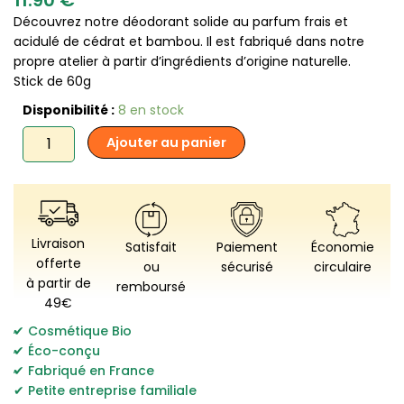
Découvrez notre déodorant solide au parfum frais et
acidulé de cédrat et bambou. Il est fabriqué dans notre
propre atelier à partir d’ingrédients d’origine naturelle.
Stick de 60g
quantité
Disponibilité :
8 en stock
de
Ajouter au panier
Comme
Avant
-
Déodorant
solide
cédrat
Livraison
Satisfait
Paiement
Économie
&
offerte
ou
sécurisé
circulaire
bambou
à partir de
remboursé
-
49€
Version
3
,
Cosmétique Bio
,
Éco-conçu
,
Fabriqué en France
Petite entreprise familiale