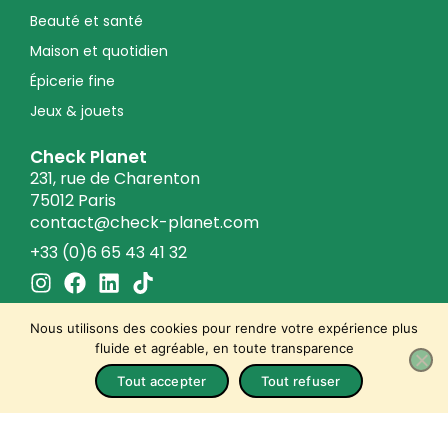
Beauté et santé
Maison et quotidien
Épicerie fine
Jeux & jouets
Check Planet
231, rue de Charenton
75012 Paris
contact@check-planet.com
+33 (0)6 65 43 41 32
I
F
L
T
n
a
i
i
s
c
n
k
Nous utilisons des cookies pour rendre votre expérience plus
t
e
k
t
fluide et agréable, en toute transparence
a
b
e
o
© 2026 Check Planet
Tout accepter
Tout refuser
Conditions générales de vente
g
o
d
k
r
o
i
Politique de confidentialité
a
k
n
Mentions légales