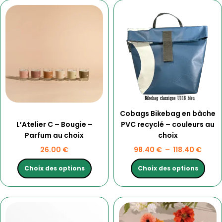
Ce
Ce
Plage
produit
produit
de
a
a
prix :
plusieurs
plusieurs
98.40
variations.
variations.
à
Les
Les
118.4
options
options
peuvent
peuvent
être
être
choisies
choisies
Cobags Bikebag en bâche
sur
sur
L’Atelier C – Bougie –
PVC recyclé – couleurs au
la
la
Parfum au choix
choix
page
page
du
du
26.00
€
98.40
€
–
118.40
€
produit
produit
Choix des options
Choix des options