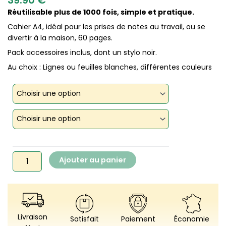
Réutilisable plus de 1000 fois, simple et pratique.
Cahier A4, idéal pour les prises de notes au travail, ou se
divertir à la maison, 60 pages.
Pack accessoires inclus, dont un stylo noir.
Au choix : Lignes ou feuilles blanches, différentes couleurs
quantité
de
Econotes
-
Cahier
réutilisable
A4
-
Ajouter au panier
L'Original
Livraison
Satisfait
Paiement
Économie