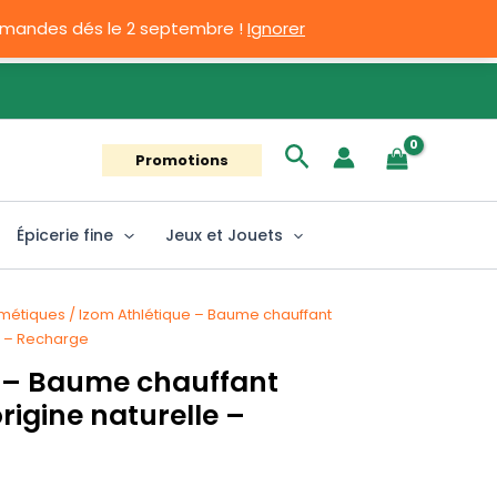
ommandes dés le 2 septembre !
Ignorer
Rechercher
Promotions
Épicerie fine
Jeux et Jouets
métiques
/ Izom Athlétique – Baume chauffant
e – Recharge
e – Baume chauffant
rigine naturelle –