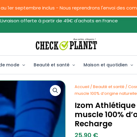
 au 1er septembre inclus - Nous reprendrons l'envoi des c
ison offerte à partir de 49€ d'achats en France
 de mode
Beauté et santé
Maison et quotidien
Accueil
/
Beauté et santé
/
Cos
muscle 100% d’origine naturell
Izom Athlétiqu
muscle 100% d’o
Recharge
25.90
€