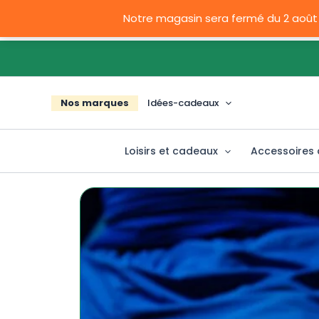
Aller
Notre magasin sera fermé du 2 août
au
contenu
Livra
Nos marques
Idées-cadeaux
Loisirs et cadeaux
Accessoires