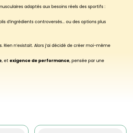
ns musculaires adaptés aux besoins réels des sportifs :
s d’ingrédients controversés… ou des options plus
. Rien n’existait. Alors j’ai décidé de créer moi-même
e
, et
exigence de performance
, pensée par une
Plage
Plage
Ce