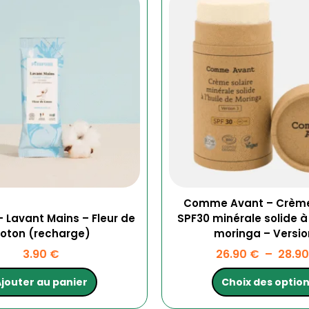
produit
a
plusieur
variatio
Les
options
peuven
être
choisies
sur
la
page
du
produit
Comme Avant – Crème
 Lavant Mains – Fleur de
SPF30 minérale solide à 
oton (recharge)
moringa – Versio
3.90
€
26.90
€
–
28.9
jouter au panier
Choix des optio