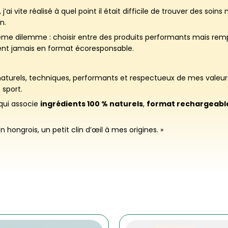
j’ai vite réalisé à quel point il était difficile de trouver des soi
n.
e dilemme : choisir entre des produits performants mais rempli
taient jamais en format écoresponsable.
 naturels, techniques, performants et respectueux de mes valeurs
 sport.
qui associe
ingrédients 100 % naturels
,
format rechargeabl
n hongrois, un petit clin d’œil à mes origines. »
Ce