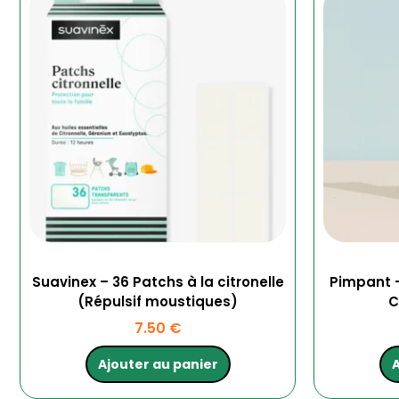
Suavinex – 36 Patchs à la citronelle
Pimpant –
(Répulsif moustiques)
C
7.50
€
Ajouter au panier
A