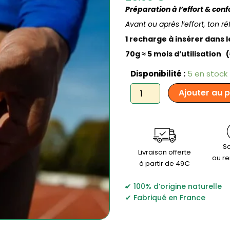
Préparation à l’effort & con
Avant ou après l’effort, ton r
1 recharge à insérer dans 
70g ≈
5 mois d’utilisation 
quantité
Disponibilité :
5 en stock
de
Ajouter au 
Izom
Athlétique
-
Baume
chauffant
muscle
Sa
Livraison offerte
100%
ou r
à partir de 49€
d'origine
naturelle
,
-
100% d’origine naturelle
Recharge
Fabriqué en France