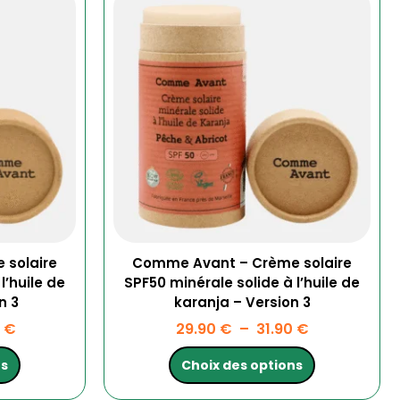
de
de
produit
prix :
prix :
a
26.90 €
29.90 €
s
plusieurs
à
à
ns.
variations.
28.90 €
31.90 €
Les
options
t
peuvent
être
choisies
sur
la
page
du
produit
 solaire
Comme Avant – Crème solaire
l’huile de
SPF50 minérale solide à l’huile de
n 3
karanja – Version 3
0
€
29.90
€
–
31.90
€
ns
Choix des options