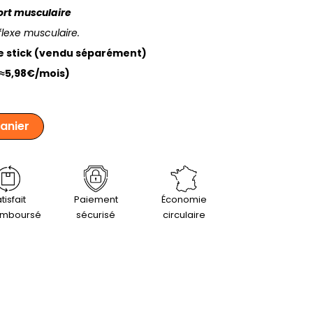
fort musculaire
éflexe musculaire.
le stick (vendu séparément)
(≈5,98€/mois)
panier
tisfait
Paiement
Économie
emboursé
sécurisé
circulaire