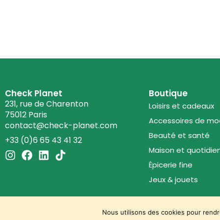
Check Planet
Boutique
231, rue de Charenton
Loisirs et cadeaux
75012 Paris
Accessoires de m
contact@check-planet.com
Beauté et santé
+33 (0)6 65 43 41 32
Maison et quotidie
I
F
L
T
n
a
i
i
Épicerie fine
s
c
n
k
Jeux & jouets
t
e
k
t
a
b
e
o
g
o
d
k
Nous utilisons des cookies pour rendr
r
o
i