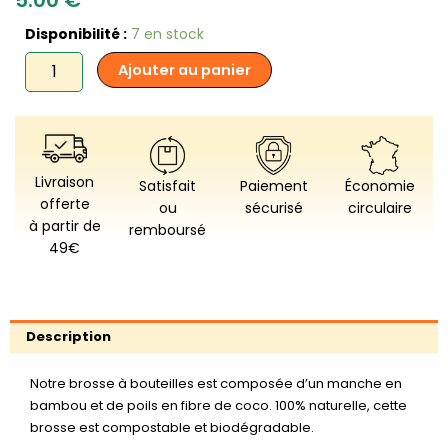
quantité
Disponibilité :
7 en stock
de
Ajouter au panier
Jolis
Baumes
-
Goupillon
de
nettoyage
Livraison
Satisfait
Paiement
Économie
en
offerte
ou
sécurisé
circulaire
sisal
à partir de
remboursé
de
49€
noix
de
coco
Description
Notre brosse à bouteilles est composée d’un manche en
bambou et de poils en fibre de coco. 100% naturelle, cette
brosse est compostable et biodégradable.