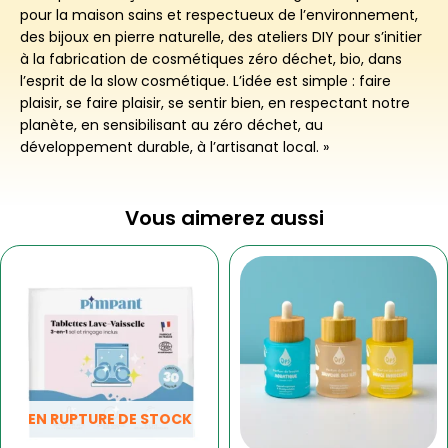
pour la maison sains et respectueux de l’environnement,
des bijoux en pierre naturelle, des ateliers DIY pour s’initier
à la fabrication de cosmétiques zéro déchet, bio, dans
l’esprit de la slow cosmétique. L’idée est simple : faire
plaisir, se faire plaisir, se sentir bien, en respectant notre
planète, en sensibilisant au zéro déchet, au
développement durable, à l’artisanat local. »
Vous aimerez aussi
Ce
produit
a
plusieurs
variations.
Les
options
peuvent
EN RUPTURE DE STOCK
être