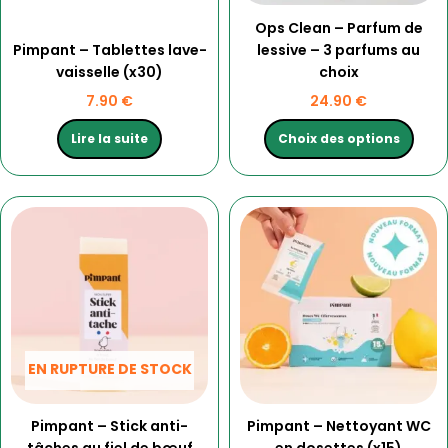
choisies
Ops Clean – Parfum de
sur
Pimpant – Tablettes lave-
lessive – 3 parfums au
la
vaisselle (x30)
choix
page
du
7.90
€
24.90
€
produit
Lire la suite
Choix des options
EN RUPTURE DE STOCK
Pimpant – Stick anti-
Pimpant – Nettoyant WC
tâches au fiel de bœuf
en dosettes (x15)