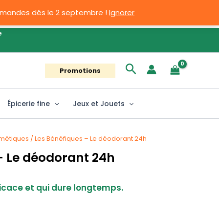
ommandes dés le 2 septembre !
Ignorer
Rechercher
Promotions
Épicerie fine
Jeux et Jouets
métiques
/ Les Bénéfiques – Le déodorant 24h
– Le déodorant 24h
icace et qui dure longtemps.