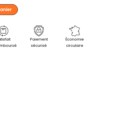
panier
tisfait
Paiement
Économie
emboursé
sécurisé
circulaire