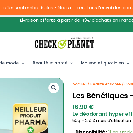
 au 1er septembre inclus - Nous reprendrons l'envoi des c
Livraison offerte à partir de 49€ d'achats en France
 de mode
Beauté et santé
Maison et quotidien
Accueil
/
Beauté et santé
/
Cos
Les Bénéfiques 
16.90
€
Le déodorant hyper eff
50g = 2 à 3 mois d’utilisation
quantité
Disponibilité :
11 en stock