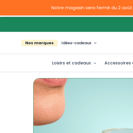
Aller
Notre magasin sera fermé du 2 août
au
contenu
Nos marques
Idées-cadeaux
Loisirs et cadeaux
Accessoires