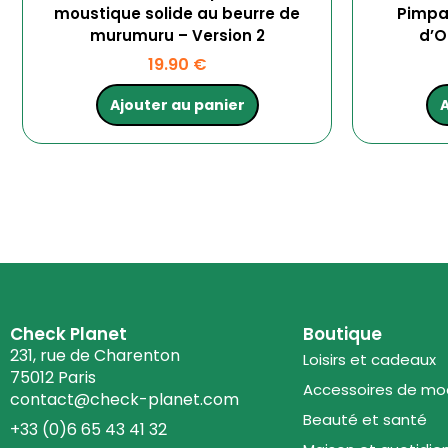
moustique solide au beurre de
Pimpan
murumuru – Version 2
d’O
19.90
€
Ajouter au panier
A
Check Planet
Boutique
231, rue de Charenton
Loisirs et cadeaux
75012 Paris
Accessoires de m
contact@check-planet.com
Beauté et santé
+33 (0)6 65 43 41 32