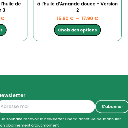
l’huile de
à l’huile d’Amande douce – Version
n 3
2
0
€
15.90
€
–
17.90
€
ns
Choix des options
Newsletter
Je souhaite recevoir la newsletter Check Planet. Je peux annuler
on abonnement à tout moment.