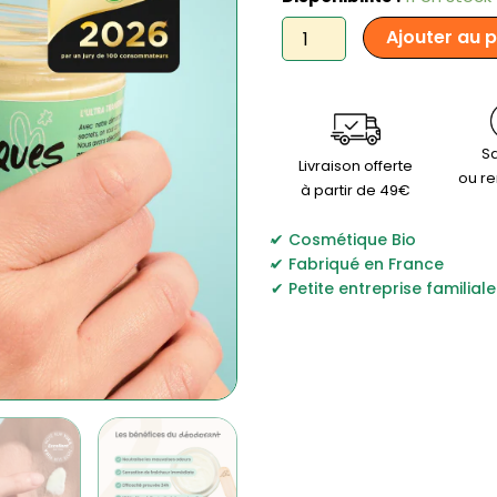
de
Ajouter au 
Les
Bénéfiques
-
Le
déodorant
24h
Sa
Livraison offerte
ou r
à partir de 49€
,
Cosmétique Bio
,
Fabriqué en France
Petite entreprise familiale