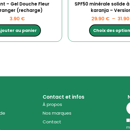
t – Gel Douche Fleur
SPF50 minérale solide à 
ranger (recharge)
karanja – Versio
3.90
€
29.90
€
–
31.9
jouter au panier
Choix des optio
Contact et infos
À propos
ode
Nos marques
Contact
m