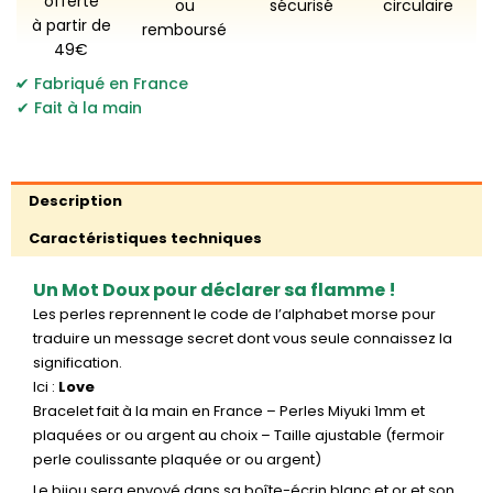
offerte
ou
sécurisé
circulaire
Or
à partir de
remboursé
ou
49€
Argent
,
Fabriqué en France
Fait à la main
Description
Caractéristiques techniques
Un Mot Doux pour déclarer sa flamme !
Les perles reprennent le code de l’alphabet morse pour
traduire un message secret dont vous seule connaissez la
signification.
Ici :
Love
Bracelet fait à la main en France – Perles Miyuki 1mm et
plaquées or ou argent au choix – Taille ajustable (fermoir
perle coulissante plaquée or ou argent)
Le bijou sera envoyé dans sa boîte-écrin blanc et or et son