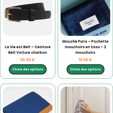
plusieurs
plusieurs
variations.
variations.
Les
Les
options
options
peuvent
peuvent
être
être
choisies
choisies
Mouché Paris – Pochette
sur
sur
La Vie est Belt – Ceinture
mouchoirs en tissu – 2
la
la
Belt Voiture charbon
mouchoirs
page
page
du
du
55.00
€
19.00
€
produit
produit
Choix des options
Choix des options
Ce
produit
a
plusieurs
variations.