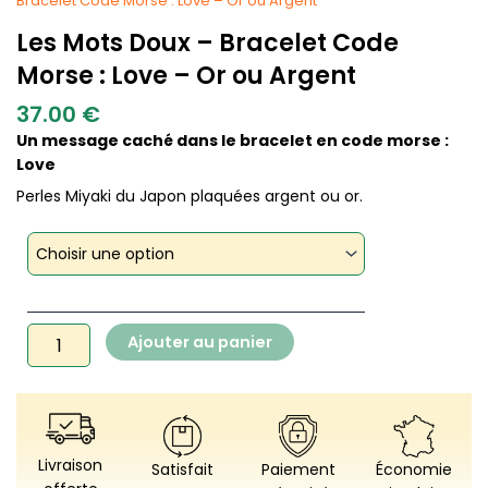
Bracelet Code Morse : Love – Or ou Argent
Les Mots Doux – Bracelet Code
Morse : Love – Or ou Argent
37.00
€
Un message caché dans le bracelet en code morse :
Love
Perles Miyaki du Japon plaquées argent ou or.
quantité
de
Les
Mots
Doux
Ajouter au panier
-
Bracelet
Code
Morse
:
Love
Livraison
Satisfait
Paiement
Économie
-