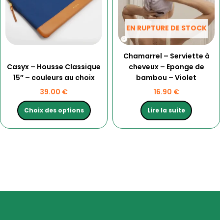
Les
options
peuvent
EN RUPTURE DE STOCK
être
choisies
Chamarrel – Serviette à
sur
Casyx – Housse Classique
cheveux – Eponge de
la
15″ – couleurs au choix
bambou – Violet
page
du
39.00
€
16.90
€
produit
Choix des options
Lire la suite