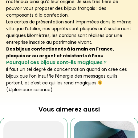
matériaux ainsi qu’à leur origine. Je suis très fière de
pouvoir vous proposer des bijoux français : des
composants à la confection.
Les cartes de présentation sont imprimées dans la même
ville que l’atelier, nos apprêts sont plaqués or à seulement
quelques kilomètres, les cordons sont réalisés par une
entreprise inscrite au patrimoine vivant.
Des bijoux confectionnés à la main en France,
plaqués or ou argent et résistants à l’eau.
Pourquoi ces bijoux sont-ils magiques ?
Il faut un tel degré de concentration quand on crée ces
bijoux que l’on insuffle l’énergie des messages qu’ils
portent, et c’est ce qui les rend magiques
(#pleineconscience)
Vous aimerez aussi
Ce
Ce
produit
produit
a
a