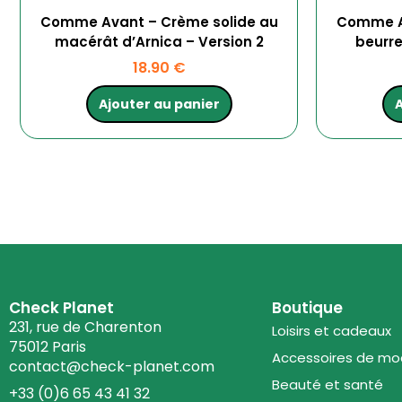
Comme Avant – Crème solide au
Comme Av
macérât d’Arnica – Version 2
beurre
18.90
€
Ajouter au panier
A
Check Planet
Boutique
231, rue de Charenton
Loisirs et cadeaux
75012 Paris
Accessoires de m
contact@check-planet.com
Beauté et santé
+33 (0)6 65 43 41 32