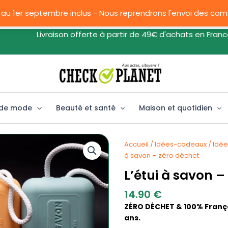
 au 1er septembre inclus - Nous reprendrons l'envoi des c
Livraison offerte à partir de 49€ d'achats en France
 de mode
Beauté et santé
Maison et quotidien
Accueil
/
Idées-cadeaux
/
Idée
à savon – zéro déchet
L’étui à savon –
14.90
€
ZÉRO DÉCHET & 100% Françai
ans.