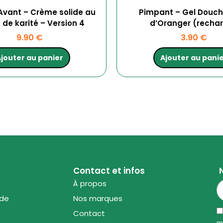
ant – Crème solide au
Pimpant – Gel Douch
 de karité – Version 4
d’Oranger (recha
9.90
€
3.90
€
jouter au panier
Ajouter au pani
Contact et infos
À propos
ode
Nos marques
Contact
m