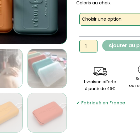
Coloris au choix.
quantité
de
L'étui
à
savon
Ajouter au p
-
zéro
déchet
Sa
Livraison offerte
ou r
à partir de 49€
Fabriqué en France