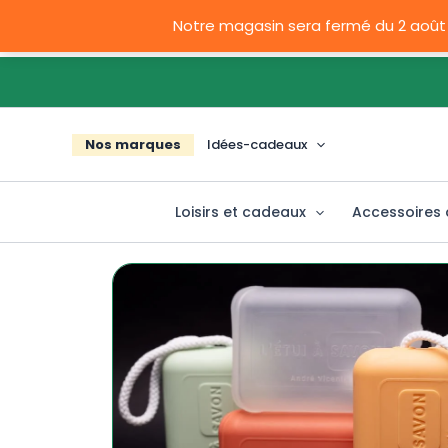
Aller
Notre magasin sera fermé du 2 août
au
contenu
Nos marques
Idées-cadeaux
Loisirs et cadeaux
Accessoires