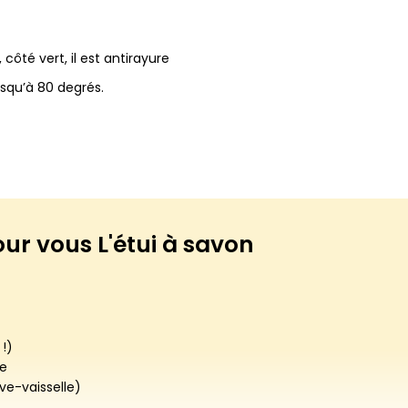
côté vert, il est antirayure
jusqu’à 80 degrés.
our vous
L'étui à savon
!)
ue
ve-vaisselle)