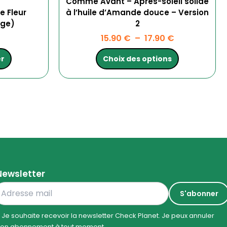
Comme Avant – Après-soleil solide
e Fleur
à l’huile d’Amande douce – Version
rge)
2
15.90
€
–
17.90
€
er
Choix des options
Newsletter
Je souhaite recevoir la newsletter Check Planet. Je peux annuler
on abonnement à tout moment.