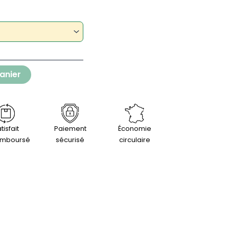
anier
tisfait
Paiement
Économie
emboursé
sécurisé
circulaire