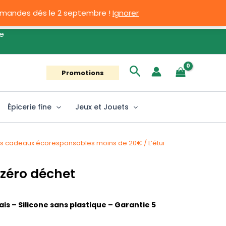
ommandes dés le 2 septembre !
Ignorer
Rechercher
Promotions
Épicerie fine
Jeux et Jouets
s cadeaux écoresponsables moins de 20€
/ L’étui
 zéro déchet
s – Silicone sans plastique – Garantie 5