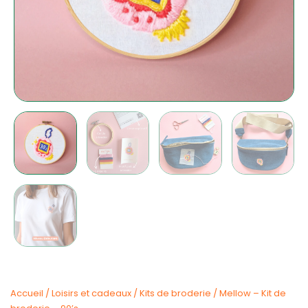
Accueil
/
Loisirs et cadeaux
/
Kits de broderie
/ Mellow – Kit de