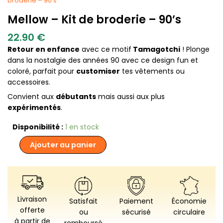
broderie – 90’s
Mellow – Kit de broderie – 90’s
22.90
€
Retour en enfance
avec ce motif
Tamagotchi
! Plonge
dans la nostalgie des années 90 avec ce design fun et
coloré, parfait pour
customiser
tes vêtements ou
accessoires.
Convient aux
débutants
mais aussi aux plus
expérimentés
.
quantité
Disponibilité :
1 en stock
de
Ajouter au panier
Mellow
-
Kit
de
broderie
-
Livraison
Satisfait
Paiement
Économie
90's
offerte
ou
sécurisé
circulaire
à partir de
remboursé