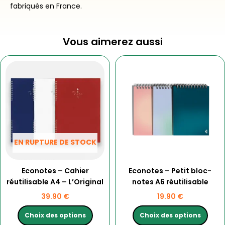
fabriqués en France.
Vous aimerez aussi
Ce
Ce
produit
produit
a
a
plusieurs
plusieurs
variations.
variations.
Les
Les
options
options
peuvent
peuvent
EN RUPTURE DE STOCK
être
être
choisies
choisies
Econotes – Cahier
Econotes – Petit bloc-
sur
sur
réutilisable A4 – L’Original
notes A6 réutilisable
la
la
page
page
39.90
€
19.90
€
du
du
produit
produit
Choix des options
Choix des options