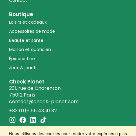
Contact
Boutique
Loisirs et cadeaux
Accessoires de mode
Beauté et santé
Maison et quotidien
Épicerie fine
Jeux & jouets
Check Planet
231, rue de Charenton
75012 Paris
contact@check-planet.com
+33 (0)6 65 43 41 32
I
F
L
T
n
a
i
i
s
c
n
k
Nous utilisons des cookies pour rendre votre expérience plus