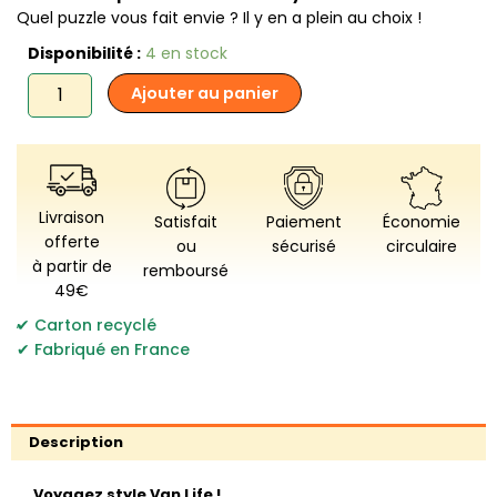
Quel puzzle vous fait envie ? Il y en a plein au choix !
quantité
Disponibilité :
4 en stock
de
Ajouter au panier
Piece
&
Love
-
Puzzle
Van
Livraison
Satisfait
Paiement
Économie
Life
offerte
ou
sécurisé
circulaire
!
à partir de
remboursé
49€
,
Carton recyclé
Fabriqué en France
Description
Voyagez style Van Life !