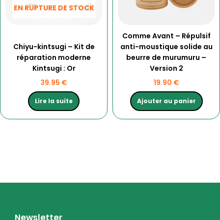
EN RUPTURE DE STOCK
Comme Avant – Répulsif
Chiyu-kintsugi – Kit de
anti-moustique solide au
réparation moderne
beurre de murumuru –
Kintsugi : Or
Version 2
39.95
€
19.90
€
Lire la suite
Ajouter au panier
Newsletter