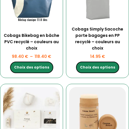
options
options
peuvent
peuvent
être
être
choisies
choisies
Cobags Simply Sacoche
sur
sur
Cobags Bikebag en bâche
porte bagages en PP
la
la
PVC recyclé – couleurs au
recyclé – couleurs au
page
page
choix
choix
du
du
produit
produit
98.40
€
–
118.40
€
14.95
€
Choix des options
Choix des options