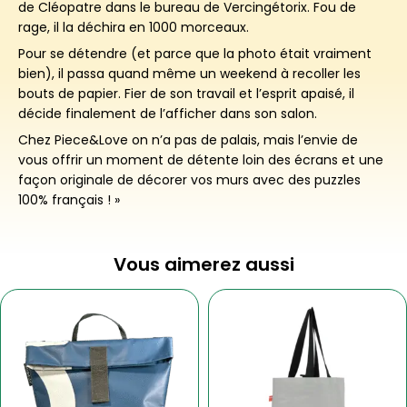
de Cléopatre dans le bureau de Vercingétorix. Fou de
rage, il la déchira en 1000 morceaux.
Pour se détendre (et parce que la photo était vraiment
bien), il passa quand même un weekend à recoller les
bouts de papier. Fier de son travail et l’esprit apaisé, il
décide finalement de l’afficher dans son salon.
Chez Piece&Love on n’a pas de palais, mais l’envie de
vous offrir un moment de détente loin des écrans et une
façon originale de décorer vos murs avec des puzzles
100% français ! »
Vous aimerez aussi
Ce
Plage
Ce
produit
de
produit
a
prix :
a
plusieurs
98.40 €
plusieurs
variations.
à
variations.
Les
118.40 €
Les