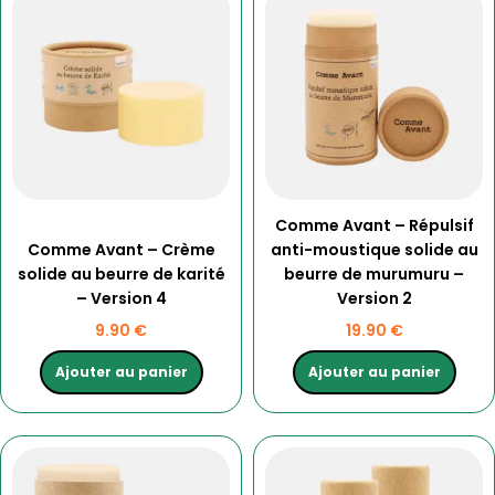
Comme Avant – Répulsif
Comme Avant – Crème
anti-moustique solide au
solide au beurre de karité
beurre de murumuru –
– Version 4
Version 2
9.90
€
19.90
€
Ajouter au panier
Ajouter au panier
Ce
Plage
produit
de