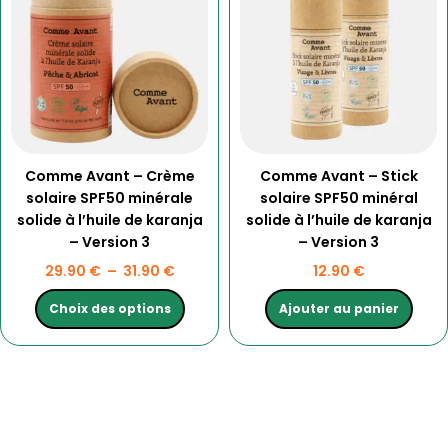
a
prix :
plusieurs
29.90 €
variations.
à
Les
31.90 €
options
peuvent
être
choisies
Comme Avant – Crème
Comme Avant – Stick
sur
solaire SPF50 minérale
solaire SPF50 minéral
la
solide à l’huile de karanja
solide à l’huile de karanja
page
– Version 3
– Version 3
du
produit
29.90
€
–
31.90
€
12.90
€
Choix des options
Ajouter au panier