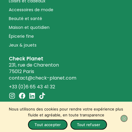
Loisirs et cadeaux
Accessoires de mode
Beauté et santé
Maison et quotidien
Épicerie fine
Jeux & jouets
Check Planet
231, rue de Charenton
75012 Paris
contact@check-planet.com
+33 (0)6 65 43 41 32
I
F
L
T
n
a
i
i
s
c
n
k
Nous utilisons des cookies pour rendre votre expérience plus
t
e
k
t
fluide et agréable, en toute transparence
a
b
e
o
© 2026 Check Planet
Tout accepter
Tout refuser
Conditions générales de vente
g
o
d
k