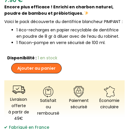
Encore plus efficace ! Enrichi en charbon naturel,
poudre de bambou et prébiotiques.
Voici le pack découverte du dentifrice blancheur PIMPANT :
1 éco-recharges en papier recyclable de dentifrice
en poudre de 8 gr à diluer avec de l’eau du robinet.
1 flacon-pompe en verre sécurisé de 100 ml.
quantité
Disponibilité :
1 en stock
de
Ajouter au panier
Pimpant
-
Dentifrice
Kit
découverte
Blancheur
Livraison
Satisfait
Paiement
Économie
(1
offerte
ou
sécurisé
circulaire
bouteille
à partir de
remboursé
+
49€
1
,
stick)
Fabriqué en France