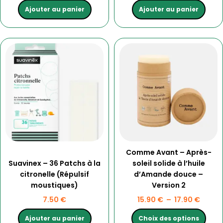
Ajouter au panier
Ajouter au panier
Ce
Plage
produit
de
a
prix :
plusieurs
15.90 
variations.
à
Les
17.90 
options
peuvent
être
choisies
Comme Avant – Après-
sur
Suavinex – 36 Patchs à la
soleil solide à l’huile
la
citronelle (Répulsif
d’Amande douce –
page
moustiques)
Version 2
du
produit
7.50
€
15.90
€
–
17.90
€
Ajouter au panier
Choix des options