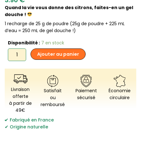
Quand la vie vous donne des citrons, faites-en un gel
douche !
1 recharge de 25 g de poudre (25g de poudre + 225 mL
d’eau = 250 mL de gel douche !)
quantité
Disponibilité :
7 en stock
de
Ajouter au panier
Pimpant
-
Gel
Douche
Verveine
Citron
Livraison
Satisfait
Paiement
Économie
(recharge)
offerte
ou
sécurisé
circulaire
à partir de
remboursé
49€
,
Fabriqué en France
Origine naturelle