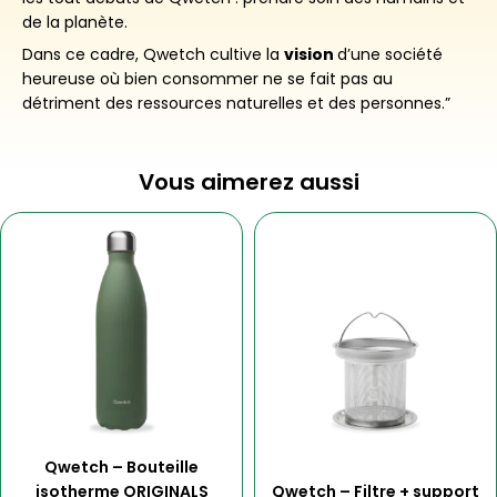
de la planète.
Dans ce cadre, Qwetch cultive la
vision
d’une société
heureuse où bien consommer ne se fait pas au
détriment des ressources naturelles et des personnes.”
Vous aimerez aussi
Ce
produit
a
plusieurs
variations.
Les
options
peuvent
être
choisies
Qwetch – Bouteille
sur
isotherme ORIGINALS
Qwetch – Filtre + support
la