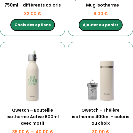
750ml – différents coloris
– Mug isotherme
page
du
32.00
€
8.00
€
produit
Choix des options
Ajouter au panier
Ce
Plage
Ce
produit
de
produit
a
prix :
a
plusieurs
35.00 €
plusieurs
variations.
à
variations.
Les
40.00 €
Les
options
options
peuvent
peuvent
être
être
choisies
choisies
Qwetch – Bouteille
Qwetch – Théière
sur
sur
isotherme Active 600ml
isotherme 400ml – coloris
la
la
avec motif
au choix
page
page
du
du
35.00
€
–
40.00
€
30.00
€