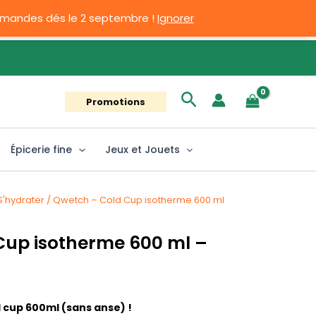
ommandes dés le 2 septembre !
Ignorer
Rechercher
Promotions
Épicerie fine
Jeux et Jouets
S'hydrater
/ Qwetch – Cold Cup isotherme 600 ml
Cup isotherme 600 ml –
 cup 600ml (sans anse) !