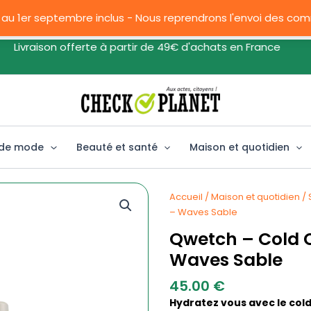
 au 1er septembre inclus - Nous reprendrons l'envoi des c
ivraison offerte à partir de 49€ d'achats en France
 de mode
Beauté et santé
Maison et quotidien
Accueil
/
Maison et quotidien
/
– Waves Sable
Qwetch – Cold 
Waves Sable
45.00
€
Hydratez vous avec le cold