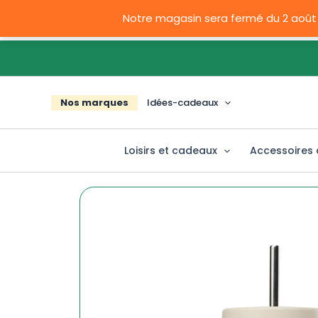
Aller
Notre magasin sera fermé du 2 août
au
contenu
L
Nos marques
Idées-cadeaux
Loisirs et cadeaux
Accessoires