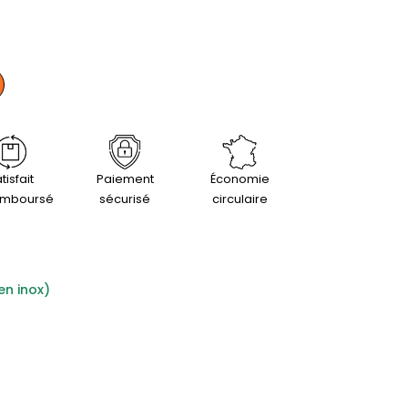
tisfait
Paiement
Économie
emboursé
sécurisé
circulaire
en inox)