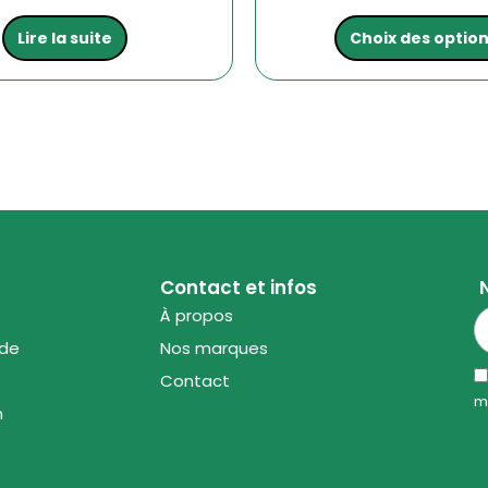
Lire la suite
Choix des optio
Contact et infos
À propos
ode
Nos marques
Contact
m
n