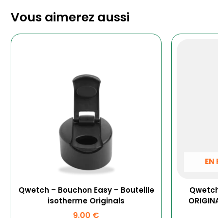
Vous aimerez aussi
EN 
Qwetch – Bouchon Easy – Bouteille
Qwetch 
isotherme Originals
ORIGINA
9.00
€