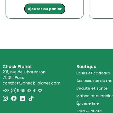
Ajouter au panier
Check Planet
Boutique
231, rue de Charenton
Loisirs et cadeaux
75012 Paris
Accessoires de m
contact@check-planet.com
Beauté et santé
+33 (0)6 65 43 41 32
Maison et quotidie
I
F
L
T
n
a
i
i
Épicerie fine
s
c
n
k
Jeux & jouets