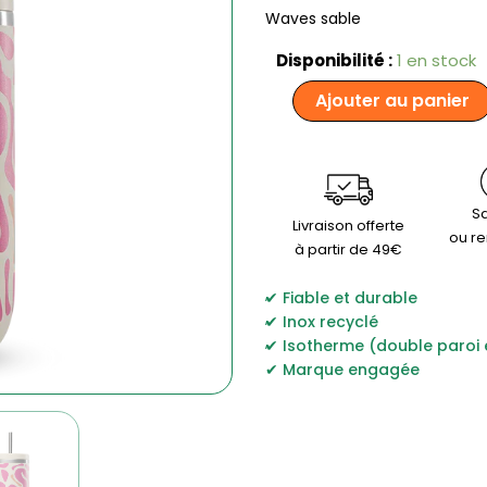
Waves sable
quantité
Disponibilité :
1 en stock
de
Ajouter au panier
Qwetch
-
Cold
Cup
isotherme
600
Sa
Livraison offerte
ml
ou r
à partir de 49€
-
Waves
,
Sable
Fiable et durable
,
Inox recyclé
,
Isotherme (double paroi 
Marque engagée