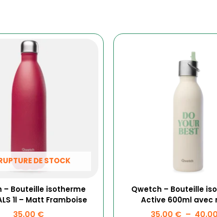
Ce
produit
a
plusieur
variatio
Les
options
peuven
être
choisies
sur
la
RUPTURE DE STOCK
page
du
produit
– Bouteille isotherme
Qwetch – Bouteille is
LS 1l – Matt Framboise
Active 600ml avec 
35.00
€
35.00
€
–
40.0