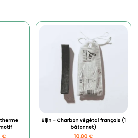
Plage
de
prix :
35.00 €
s
à
ns.
40.00 €
t
otherme
Bijin – Charbon végétal français (1
motif
bâtonnet)
0
€
10.00
€