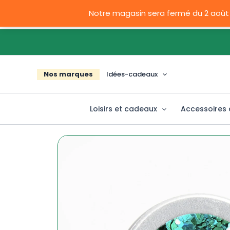
Aller
Notre magasin sera fermé du 2 août
au
contenu
Nos marques
Idées-cadeaux
Loisirs et cadeaux
Accessoires