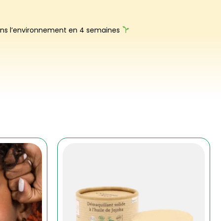
 dans l’environnement en 4 semaines
s
ns.
t