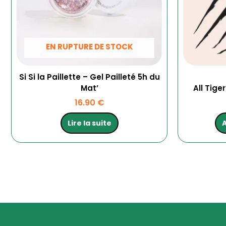
EN RUPTURE DE STOCK
Si Si la Paillette – Gel Pailleté 5h du
Mat’
All Tige
16.90
€
Lire la suite
A