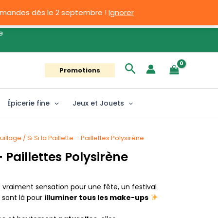
ommandes dés le 2 septembre !
Ignorer
Rechercher
Promotions
Épicerie fine
Jeux et Jouets
uillage
/ Si Si la Paillette – Paillettes Polysirène
 – Paillettes Polysirène
t vraiment sensation pour une fête, un festival
s sont là pour
illuminer tous les make-ups