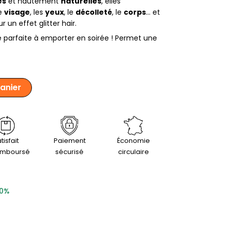
es
et hautement
naturelles
, elles
le
visage
, les
yeux
, le
décolleté
, le
corps
… et
r un effet glitter hair.
se parfaite à emporter en soirée ! Permet une
panier
tisfait
Paiement
Économie
emboursé
sécurisé
circulaire
80%