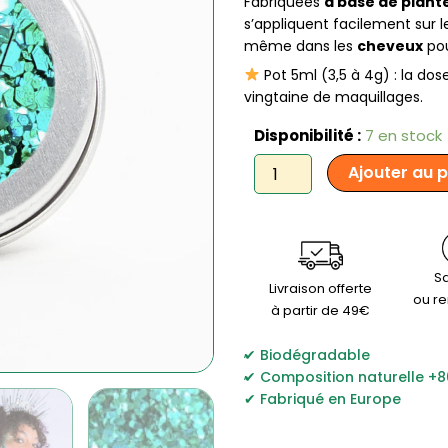
Fabriquées
à base de plant
s’appliquent facilement sur 
même dans les
cheveux
pou
Pot 5ml (3,5 à 4g) : la do
vingtaine de maquillages.
quantité
Disponibilité :
7 en stock
de
Ajouter au 
Si
Si
la
Paillette
-
Paillettes
Sa
Livraison offerte
Polysirène
ou r
à partir de 49€
,
Biodégradable
,
Composition naturelle +
Fabriqué en Europe