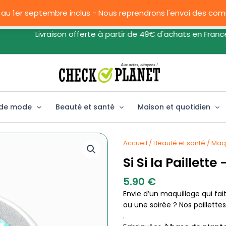
 au 1er septembre inclus - Nous reprendrons l'envoi des c
Livraison offerte à partir de 49€ d'achats en France
 de mode
Beauté et santé
Maison et quotidien
Accueil
/
Beauté et santé
/
Maq
Si Si la Paillette
5.90
€
Envie d’un maquillage qui fai
ou une soirée ? Nos paillette
.