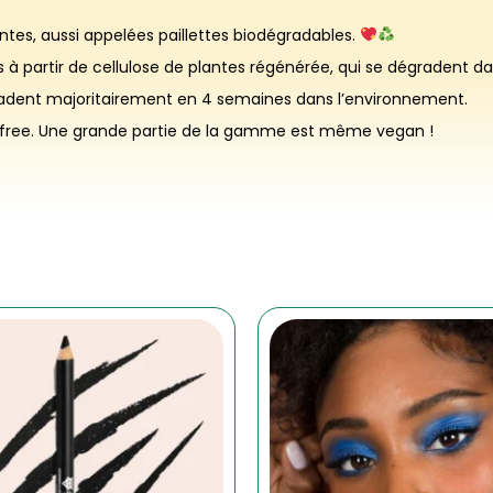
ntes, aussi appelées paillettes biodégradables.
es à partir de cellulose de plantes régénérée, qui se dégradent
égradent majoritairement en 4 semaines dans l’environnement.
y-free. Une grande partie de la gamme est même vegan !
Ce
produit
a
plusieur
variatio
Les
options
peuven