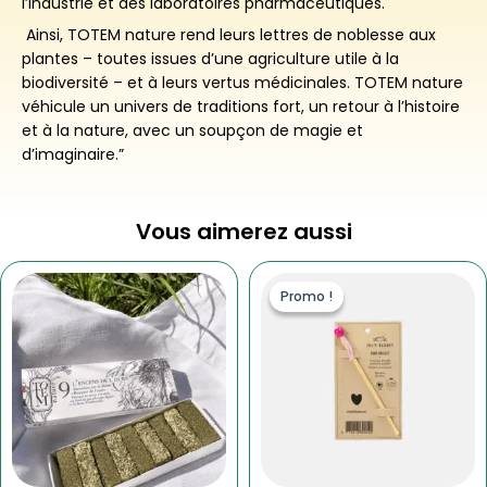
l’industrie et des laboratoires pharmaceutiques.
Ainsi, TOTEM nature rend leurs lettres de noblesse aux
plantes – toutes issues d’une agriculture utile à la
biodiversité – et à leurs vertus médicinales. TOTEM nature
véhicule un univers de traditions fort, un retour à l’histoire
et à la nature, avec un soupçon de magie et
d’imaginaire.”
Vous aimerez aussi
Le
Le
prix
prix
Promo !
Promo !
initial
actuel
était :
est :
3.00 €.
1.80 €.