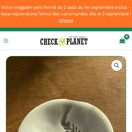
Aller
Notre magasin sera fermé du 2 août au 1er septembre inclus -
au
Nous reprendrons l'envoi des commandes dés le 2 septembre !
contenu
Ignorer
Livraison offerte à partir de 49€ d'achats en France