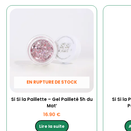
EN RUPTURE DE STOCK
Si Si la Paillette – Gel Pailleté 5h du
Si Si la
Mat’
P
16.90
€
Lire la suite
A