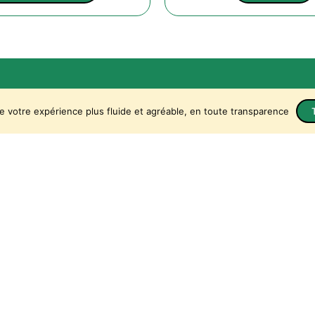
Contact et infos
e votre expérience plus fluide et agréable, en toute transparence
À propos
ode
Nos marques
Contact
m
n
Conditions générales