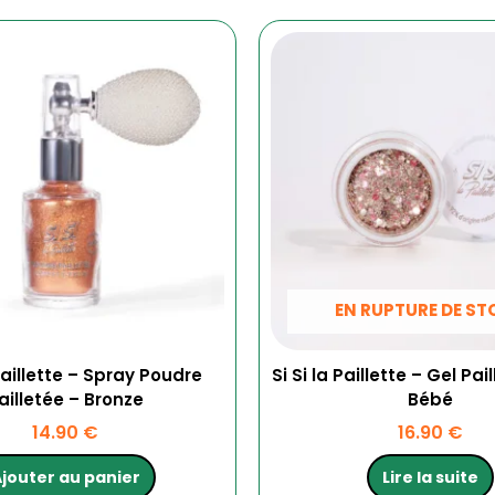
EN RUPTURE DE S
 Paillette – Spray Poudre
Si Si la Paillette – Gel Pa
ailletée – Bronze
Bébé
14.90
€
16.90
€
jouter au panier
Lire la suite