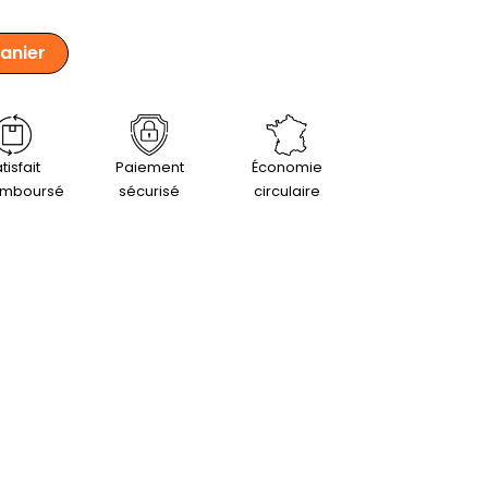
panier
tisfait
Paiement
Économie
emboursé
sécurisé
circulaire