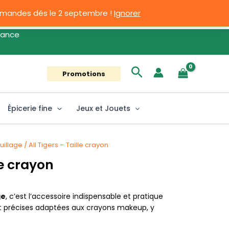
ommandes dés le 2 septembre !
Ignorer
ce
Rechercher
Promotions
Épicerie fine
Jeux et Jouets
uillage
/ All Tigers – Taille crayon
le crayon
ge
, c’est l’accessoire indispensable et pratique
 et précises adaptées aux crayons makeup, y