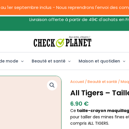
 au 1er septembre inclus - Nous reprendrons l'envoi des c
Livraison offerte à partir de 49€ d'achats en Fran
 de mode
Beauté et santé
Maison et quotidien
Accueil
/
Beauté et santé
/
Maq
All Tigers – Tail
6.90
€
Ce
taille-crayon maquilla
pour tailler des mines fines
compris ALL TIGERS.