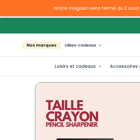
Aller
Notre magasin sera fermé du 2 août
au
contenu
Nos marques
Idées-cadeaux
Loisirs et cadeaux
Accessoires