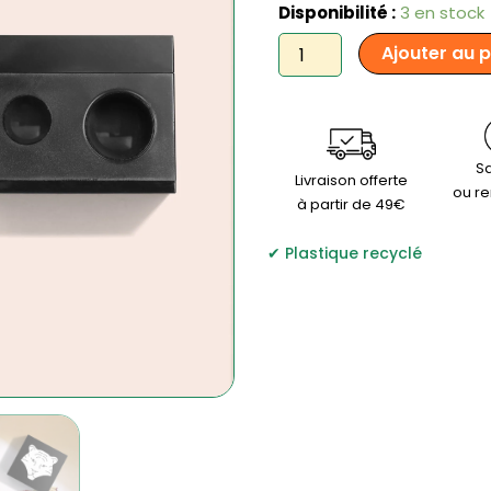
quantité
Disponibilité :
3 en stock
de
Ajouter au 
All
Tigers
-
Taille
crayon
Sa
Livraison offerte
ou r
à partir de 49€
Plastique recyclé