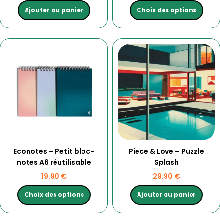
Ajouter au panier
Choix des options
Ce
produit
a
plusieurs
variations.
Les
options
peuvent
être
choisies
Econotes – Petit bloc-
Piece & Love – Puzzle
sur
notes A6 réutilisable
Splash
la
page
19.90
€
29.90
€
du
produit
Choix des options
Ajouter au panier