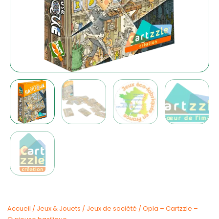
Accueil
/
Jeux & Jouets
/
Jeux de société
/ Opla – Cartzzle –