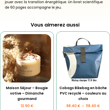
jouer avec la transition énergétique. Un livret scientifique
de 60 pages accompagne le jeu.
Vous aimerez aussi
Ce
Plage
produit
de
a
prix :
plusieurs
98.40
variations.
à
Les
118.4
options
peuvent
être
choisies
Maison Séjour – Bougie
Cobags Bikebag en bâche
sur
votive – Dimanche
PVC recyclé – couleurs au
la
gourmand
choix
page
du
12.90
€
98.40
€
–
118.40
€
produit