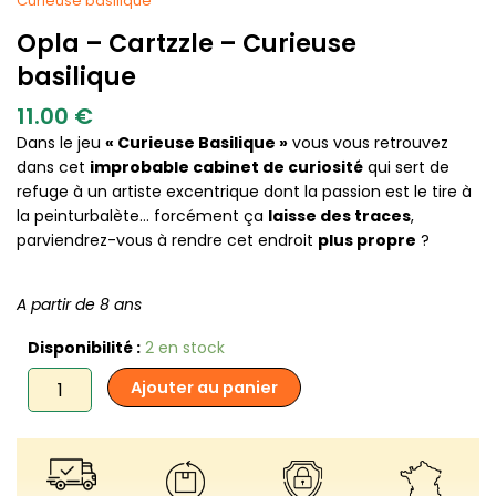
Curieuse basilique
Opla – Cartzzle – Curieuse
basilique
11.00
€
Dans le jeu
« Curieuse Basilique »
vous vous retrouvez
dans cet
improbable cabinet de curiosité
qui sert de
refuge à un artiste excentrique dont la passion est le tire à
la peinturbalète… forcément ça
laisse des traces
,
parviendrez-vous à rendre cet endroit
plus propre
?
A partir de 8 ans
quantité
Disponibilité :
2 en stock
de
Ajouter au panier
Opla
-
Cartzzle
–
Curieuse