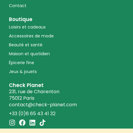
Contact
Boutique
Loisirs et cadeaux
Accessoires de mode
Beauté et santé
Maison et quotidien
Épicerie fine
Jeux & jouets
Check Planet
231, rue de Charenton
75012 Paris
contact@check-planet.com
+33 (0)6 65 43 41 32
I
F
L
T
n
a
i
i