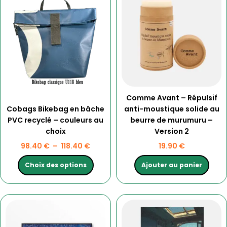
a
prix :
plusieurs
98.40 €
variations.
à
Les
118.40 €
options
peuvent
être
choisies
Comme Avant – Répulsif
sur
Cobags Bikebag en bâche
anti-moustique solide au
la
PVC recyclé – couleurs au
beurre de murumuru –
page
choix
Version 2
du
produit
98.40
€
–
118.40
€
19.90
€
Choix des options
Ajouter au panier