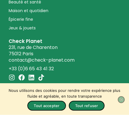
Beauté et santé
Maison et quotidien
Épicerie fine
Jeux & jouets
Check Planet
231, rue de Charenton
75012 Paris
contact@check-planet.com
+33 (0)6 65 43 41 32
I
F
L
T
n
a
i
i
s
c
n
k
Nous utilisons des cookies pour rendre votre expérience plus
t
e
k
t
fluide et agréable, en toute transparence
a
b
e
o
© 2026 Check Planet
Tout accepter
Tout refuser
Conditions générales de vente
g
o
d
k
r
o
i
Politique de confidentialité
a
k
n
Mentions légales
m