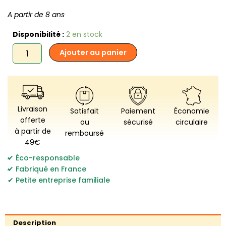
A partir de 8 ans
quantité
Disponibilité :
2 en stock
de
Ajouter au panier
Opla
-
La
Marche
du
Crabe
Livraison
Satisfait
Paiement
Économie
offerte
ou
sécurisé
circulaire
à partir de
remboursé
49€
,
Éco-responsable
,
Fabriqué en France
Petite entreprise familiale
Description